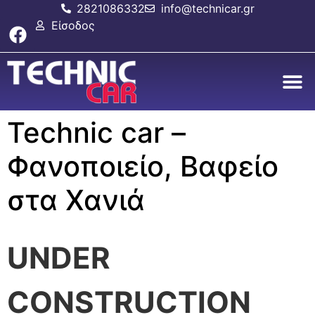
2821086332
info@technicar.gr
Είσοδος
Κλείστ
Technic car –
Φανοποιείο, Βαφείο
στα Χανιά
UNDER
CONSTRUCTION